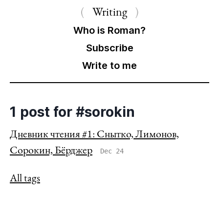
Writing
Who is Roman?
Subscribe
Write to me
1 post for #sorokin
Дневник чтения #1: Снытко, Лимонов,
Сорокин, Бёрджер
Dec 24
All tags